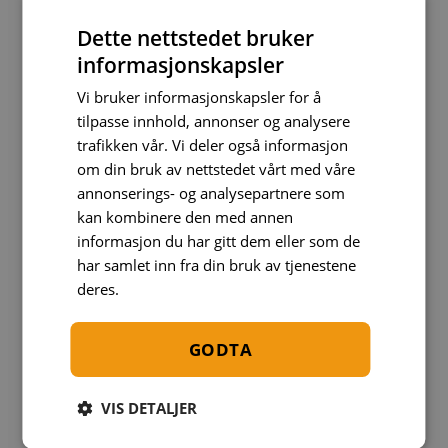
Noen av områdets eldste puber har et rykte for å
Dette nettstedet bruker
tilby imponerende utvalg av øl. Med over 350
informasjonskapsler
forskjellige ølsorter, både lokale og internasjonale,
er dette paradis for ølentusiaster. Pubene har skapt
Vi bruker informasjonskapsler for å
tilpasse innhold, annonser og analysere
ekte pub-miljøer som appellerer til folk i alle aldre.
trafikken vår. Vi deler også informasjon
Enten du vil ha hyggelige kvelder med venner eller
om din bruk av nettstedet vårt med våre
ønsker å møte nye mennesker, er dette det
annonserings- og analysepartnere som
perfekte stedet å tilbringe kvelder. Slå deg ned ved
kan kombinere den med annen
uteserveringene og nyt de gode vibbene.
informasjon du har gitt dem eller som de
har samlet inn fra din bruk av tjenestene
Hvis du ønsker noe raskt og enkelt, finnes et utvalg
deres.
Les mer
av spisesteder som serverer deilige fastfood-
alternativer. Utforsk et bredt utvalg av smakfulle
GODTA
retter som vil tilfredsstille enhver smak.
VIS DETALJER
Utforsk matopplevelser