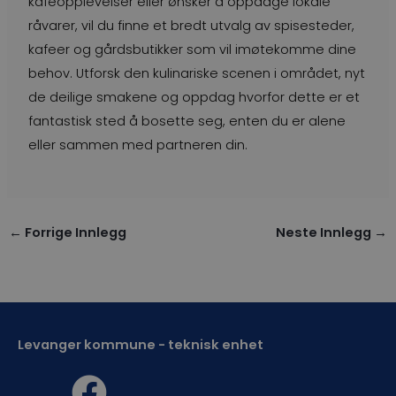
kaféopplevelser eller ønsker å oppdage lokale
råvarer, vil du finne et bredt utvalg av spisesteder,
kafeer og gårdsbutikker som vil imøtekomme dine
behov. Utforsk den kulinariske scenen i området, nyt
de deilige smakene og oppdag hvorfor dette er et
fantastisk sted å bosette seg, enten du er alene
eller sammen med partneren din.
←
Forrige Innlegg
Neste Innlegg
→
Levanger kommune - teknisk enhet