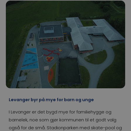
Levanger byr på mye for barn og unge
I Levanger er det bygd mye for familiehygge og
barnelek, noe som gjør kommunen til et godt valg
også for de små. Stadionparken med skate-pool og